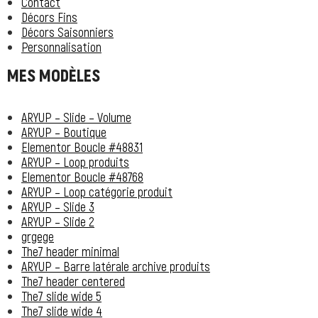
Contact
Décors Fins
Décors Saisonniers
Personnalisation
MES MODÈLES
ARYUP – Slide – Volume
ARYUP – Boutique
Elementor Boucle #48831
ARYUP – Loop produits
Elementor Boucle #48768
ARYUP – Loop catégorie produit
ARYUP – Slide 3
ARYUP – Slide 2
grgege
The7 header minimal
ARYUP – Barre latérale archive produits
The7 header centered
The7 slide wide 5
The7 slide wide 4