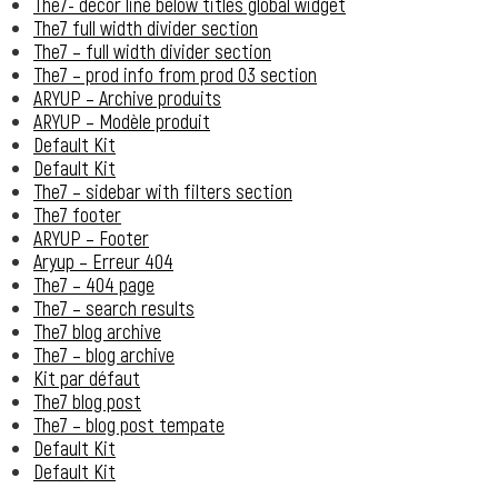
The7- decor line below titles global widget
The7 full width divider section
The7 – full width divider section
The7 – prod info from prod 03 section
ARYUP – Archive produits
ARYUP – Modèle produit
Default Kit
Default Kit
The7 – sidebar with filters section
The7 footer
ARYUP – Footer
Aryup – Erreur 404
The7 – 404 page
The7 – search results
The7 blog archive
The7 – blog archive
Kit par défaut
The7 blog post
The7 – blog post tempate
Default Kit
Default Kit