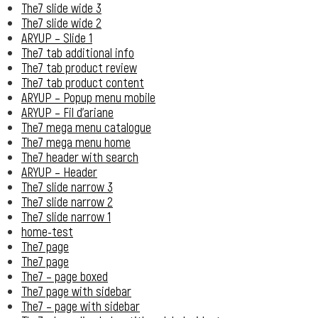
The7 slide wide 3
The7 slide wide 2
ARYUP – Slide 1
The7 tab additional info
The7 tab product review
The7 tab product content
ARYUP – Popup menu mobile
ARYUP – Fil d’ariane
The7 mega menu catalogue
The7 mega menu home
The7 header with search
ARYUP – Header
The7 slide narrow 3
The7 slide narrow 2
The7 slide narrow 1
home-test
The7 page
The7 page
The7 – page boxed
The7 page with sidebar
The7 – page with sidebar