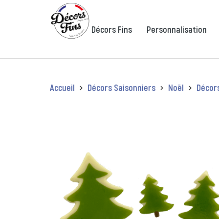
Panneau de gestion des cookies
Décors Fins
Personnalisation
Vous êtes ici :
Accueil
Décors Saisonniers
Noël
Décor