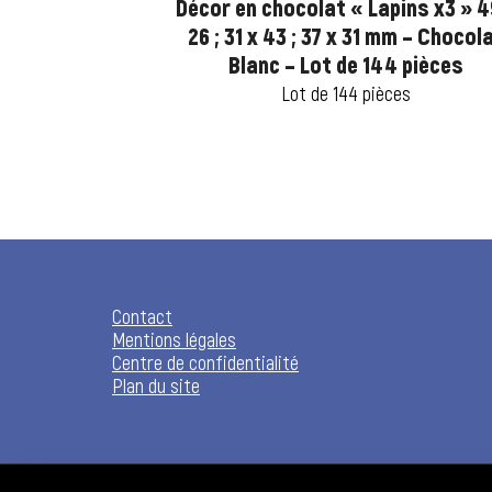
Petits œufs
Décor en chocolat « Lapins x3 » 4
m – Chocolat
26 ; 31 x 43 ; 37 x 31 mm – Chocol
8 pièces
Blanc – Lot de 144 pièces
ces
Lot de 144 pièces
Contact
Mentions légales
Centre de confidentialité
Plan du site