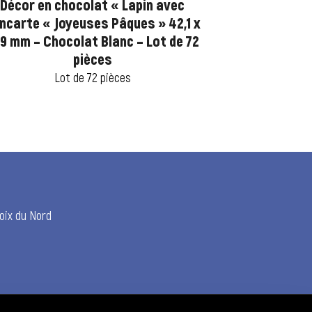
Décor en chocolat « Lapin avec
Décor en cho
ncarte « Joyeuses Pâques » 42,1 x
Pâques » 30 
,9 mm – Chocolat Blanc – Lot de 72
– Lo
pièces
Lo
Lot de 72 pièces
Poix du Nord