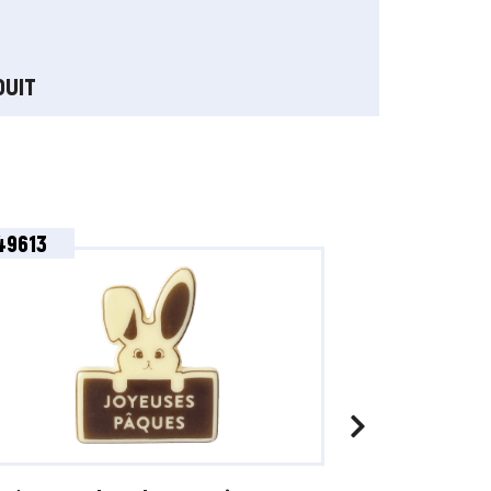
DUIT
49613
49609