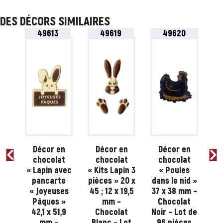
DES DÉCORS SIMILAIRES
49613
49619
49620
n
Décor en
Décor en
Décor en
t
chocolat
chocolat
chocolat
s
« Lapin avec
« Kits Lapin 3
« Poules
s
pancarte
pièces » 20 x
dans le nid »
»
« Joyeuses
45 ; 12 x 19,5
37 x 38 mm –
Pâ
–
Pâques »
mm –
Chocolat
x
t
42,1 x 51,9
Chocolat
Noir – Lot de
ot
mm –
Blanc – Lot
96 pièces
No