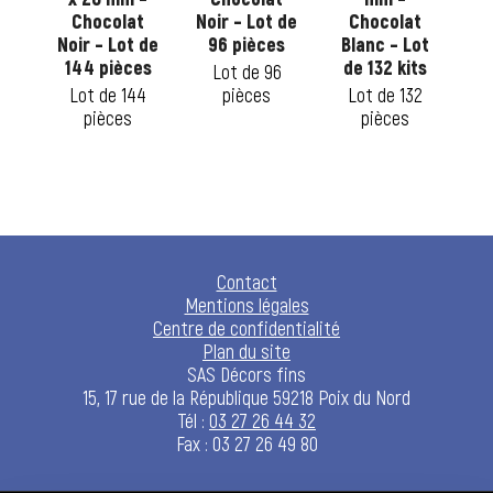
t
Chocolat
Noir – Lot de
Chocolat
 de
Noir – Lot de
96 pièces
Blanc – Lot
La
es
144 pièces
de 132 kits
Lot de 96
0
Lot de 144
pièces
Lot de 132
pièces
pièces
Contact
Mentions légales
Centre de confidentialité
Plan du site
SAS Décors fins
15, 17 rue de la République 59218 Poix du Nord
Tél :
03 27 26 44 32
Fax : 03 27 26 49 80