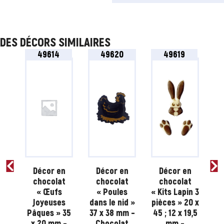
DES DÉCORS SIMILAIRES
49614
49620
49619
n
Décor en
Décor en
Décor en
t
chocolat
chocolat
chocolat
s
« Œufs
« Poules
« Kits Lapin 3
s
Joyeuses
dans le nid »
pièces » 20 x
»
Pâques » 35
37 x 38 mm –
45 ; 12 x 19,5
c
–
x 20 mm –
Chocolat
mm –
70