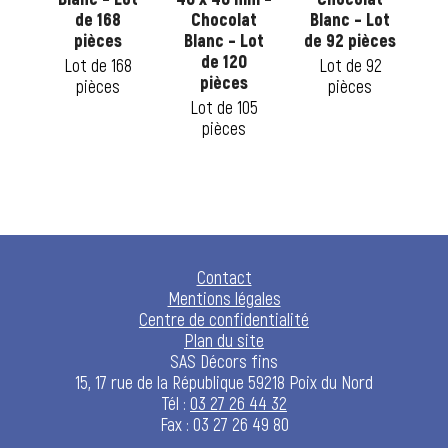
de 168
Chocolat
Blanc – Lot
No
pièces
Blanc – Lot
de 92 pièces
1
de 120
8
Lot de 168
Lot de 92
pièces
pièces
pièces
Lot de 105
pièces
Contact
Mentions légales
Centre de confidentialité
Plan du site
SAS Décors fins
15, 17 rue de la République 59218 Poix du Nord
Tél :
03 27 26 44 32
Fax : 03 27 26 49 80