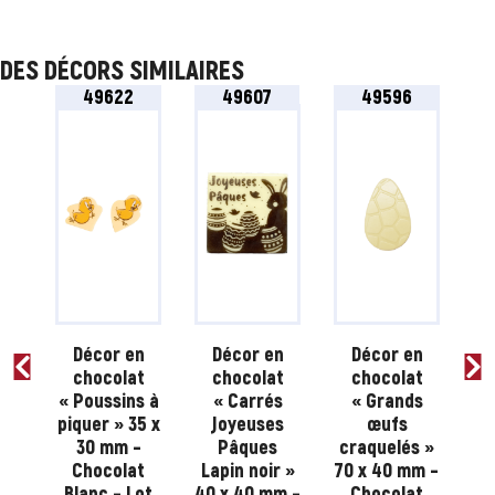
DES DÉCORS SIMILAIRES
49622
49607
49596
n
Décor en
Décor en
Décor en
t
chocolat
chocolat
chocolat
 à
« Poussins à
« Carrés
« Grands
 x
piquer » 35 x
Joyeuses
œufs
-
30 mm –
Pâques
craquelés »
Pâ
t
Chocolat
Lapin noir »
70 x 40 mm –
ot
Blanc – Lot
40 x 40 mm –
Chocolat