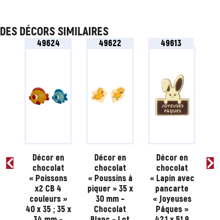
DES DÉCORS SIMILAIRES
49624
49622
49613
n
Décor en
Décor en
Décor en
t
chocolat
chocolat
chocolat
s
« Poissons
« Poussins à
« Lapin avec
x2 CB 4
piquer » 35 x
pancarte
 »
couleurs »
30 mm –
« Joyeuses
c
m –
40 x 35 ; 35 x
Chocolat
Pâques »
22
t
34 mm –
Blanc – Lot
42,1 x 51,9