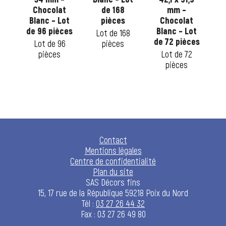
ot
Chocolat
de 168
mm –
No
Blanc – Lot
pièces
Chocolat
2
de 96 pièces
Blanc – Lot
Lot de 168
L
de 72 pièces
88
Lot de 96
pièces
pièces
Lot de 72
pièces
Contact
Mentions légales
Centre de confidentialité
Plan du site
SAS Décors fins
15, 17 rue de la République 59218 Poix du Nord
Tél :
03 27 26 44 32
Fax : 03 27 26 49 80