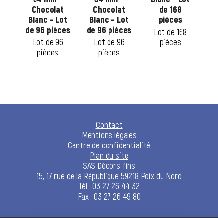
ot
Chocolat
Chocolat
de 168
B
ces
Blanc – Lot
Blanc – Lot
pièces
de 96 pièces
de 96 pièces
2
Lot de 168
Lot de 96
Lot de 96
pièces
pièces
pièces
Contact
Mentions légales
Centre de confidentialité
Plan du site
SAS Décors fins
15, 17 rue de la République 59218 Poix du Nord
Tél :
03 27 26 44 32
Fax : 03 27 26 49 80