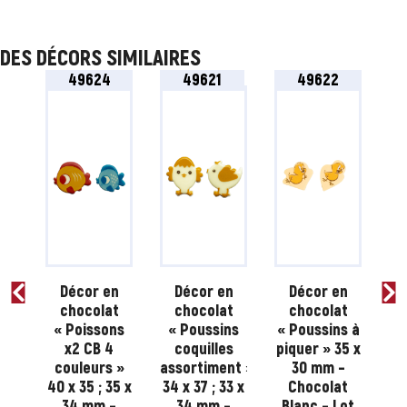
DES DÉCORS SIMILAIRES
49624
49621
49622
n
Décor en
Décor en
Décor en
t
chocolat
chocolat
chocolat
s
« Poissons
« Poussins
« Poussins à
x2 CB 4
coquilles
piquer » 35 x
 »
couleurs »
assortiment »
30 mm –
m –
40 x 35 ; 35 x
34 x 37 ; 33 x
Chocolat
t
34 mm –
34 mm –
Blanc – Lot