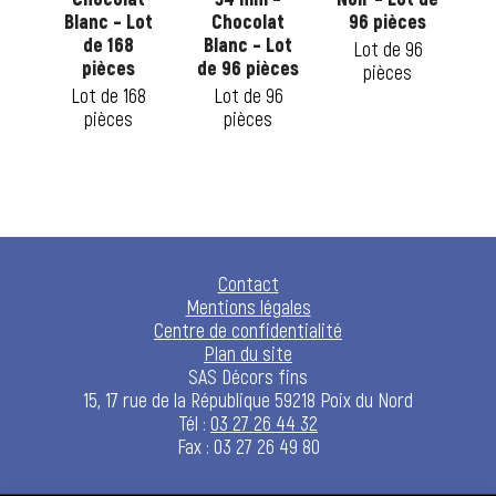
 de
Blanc – Lot
Chocolat
96 pièces
No
es
de 168
Blanc – Lot
1
Lot de 96
pièces
de 96 pièces
88
pièces
L
Lot de 168
Lot de 96
pièces
pièces
Contact
Mentions légales
Centre de confidentialité
Plan du site
SAS Décors fins
15, 17 rue de la République 59218 Poix du Nord
Tél :
03 27 26 44 32
Fax : 03 27 26 49 80