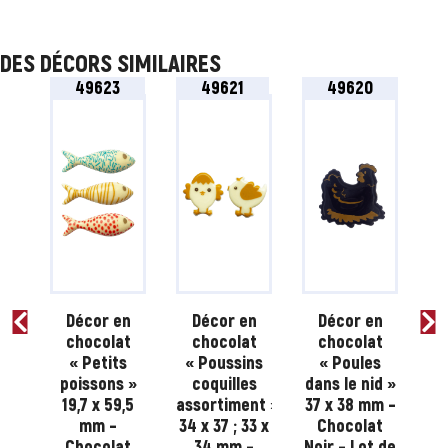
DES DÉCORS SIMILAIRES
49623
49621
49620
n
Décor en
Décor en
Décor en
t
chocolat
chocolat
chocolat
s
« Petits
« Poussins
« Poules
poissons »
coquilles
dans le nid »
 »
19,7 x 59,5
assortiment »
37 x 38 mm –
Pâ
m –
mm –
34 x 37 ; 33 x
Chocolat
x
t
Chocolat
34 mm –
Noir – Lot de