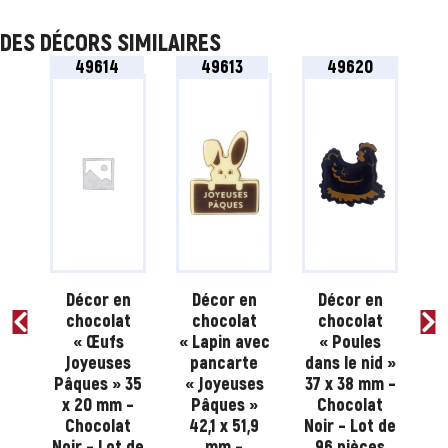
DES DÉCORS SIMILAIRES
49614
49613
49620
n
Décor en
Décor en
Décor en
t
chocolat
chocolat
chocolat
au
« Œufs
« Lapin avec
« Poules
« 
Joyeuses
pancarte
dans le nid »
pi
nt »
Pâques » 35
« Joyeuses
37 x 38 mm –
0 x
x 20 mm –
Pâques »
Chocolat
15
Chocolat
42,1 x 51,9
Noir – Lot de
B
Noir – Lot de
mm –
96 pièces