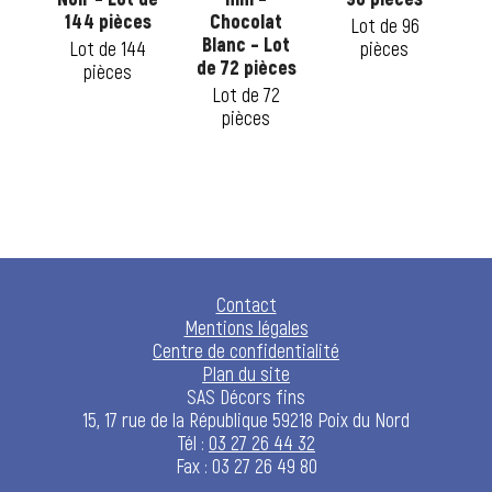
t
144 pièces
Chocolat
Lot de 96
ot
Blanc – Lot
Lot de 144
pièces
de 72 pièces
pièces
Lot de 72
24
pièces
Contact
Mentions légales
Centre de confidentialité
Plan du site
SAS Décors fins
15, 17 rue de la République 59218 Poix du Nord
Tél :
03 27 26 44 32
Fax : 03 27 26 49 80