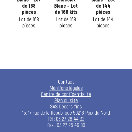
t
de 168
Blanc – Lot
de 144
B
ot
pièces
de 168 kits
pièces
de
Lot de 168
Lot de 168
Lot de 144
pièces
pièces
pièces
5
Contact
Mentions légales
Centre de confidentialité
Plan du site
SAS Décors fins
15, 17 rue de la République 59218 Poix du Nord
Tél :
03 27 26 44 32
Fax : 03 27 26 49 80