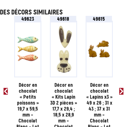
DES DÉCORS SIMILAIRES
49623
49618
49615
n
Décor en
Décor en
Décor en
t
chocolat
chocolat
chocolat
s
« Petits
« Kits Lapin
« Lapins x3 »
«
s
poissons »
3D 2 pièces »
49 x 26 ; 31 x
19,7 x 59,5
17,7 x 29,4 ;
43 ; 37 x 31
as
mm –
18,5 x 28,9
mm –
34
40
Chocolat
mm –
Chocolat
 –
Blanc – Lot
Chocolat
Blanc – Lot