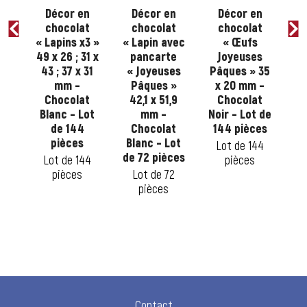
n
Décor en
Décor en
Décor en
t
chocolat
chocolat
chocolat
s
« Lapins x3 »
« Lapin avec
« Œufs
s
49 x 26 ; 31 x
pancarte
Joyeuses
30
43 ; 37 x 31
« Joyeuses
Pâques » 35
c
–
mm –
Pâques »
x 20 mm –
70
t
Chocolat
42,1 x 51,9
Chocolat
 de
Blanc – Lot
mm –
Noir – Lot de
A
es
de 144
Chocolat
144 pièces
de
pièces
Blanc – Lot
0
Lot de 144
de 72 pièces
Lot de 144
pièces
pièces
Lot de 72
pièces
Contact