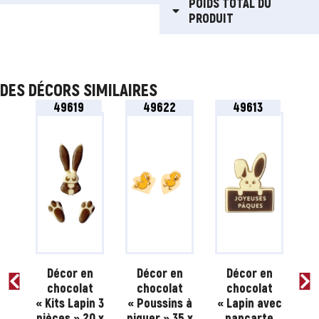
POIDS TOTAL DU
PRODUIT
DES DÉCORS SIMILAIRES
49619
49622
49613
n
Décor en
Décor en
Décor en
t
chocolat
chocolat
chocolat
de
« Kits Lapin 3
« Poussins à
« Lapin avec
« 
5 x
pièces » 20 x
piquer » 35 x
pancarte
61