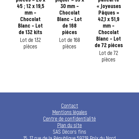
–
45 ; 12 x 19,5
30 mm –
« Joyeuses
t
mm –
Chocolat
Pâques »
Bl
ot
Chocolat
Blanc – Lot
42,1 x 51,9
or
ces
Blanc – Lot
de 168
mm –
de 132 kits
pièces
Chocolat
6
Blanc – Lot
Lot de 132
Lot de 168
de 72 pièces
pièces
pièces
Lot de 72
pièces
Contact
Mentions légales
Centre de confidentialité
Plan du site
SAS Décors fins
15, 17 rue de la République 59218 Poix du Nord