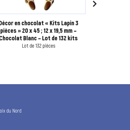
Décor en chocolat « Kits Lapin 3
Décor en cho
pièces » 20 x 45 ; 12 x 19,5 mm –
Pâques » Ø30
Chocolat Blanc – Lot de 132 kits
Lot
Lot de 132 pièces
Lo
Poix du Nord