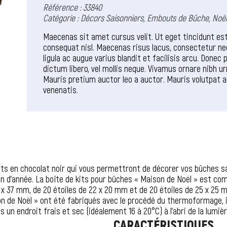
Référence : 33840
Catégorie :
Décors Saisonniers
,
Embouts de Bûche
,
Noë
Maecenas sit amet cursus velit. Ut eget tincidunt est
consequat nisl. Maecenas risus lacus, consectetur n
ligula ac augue varius blandit et facilisis arcu. Donec
dictum libero, vel mollis neque. Vivamus ornare nibh ur
Mauris pretium auctor leo a auctor. Mauris volutpat 
venenatis.
ts en chocolat noir qui vous permettront de décorer vos bûches san
 fin d’année. La boîte de kits pour bûches « Maison de Noël » est 
6 x 37 mm, de 20 étoiles de 22 x 20 mm et de 20 étoiles de 25 x 25
de Noël » ont été fabriqués avec le procédé du thermoformage, il s
s un endroit frais et sec (idéalement 16 à 20°C) à l’abri de la lumièr
CARACTÉRISTIQUES