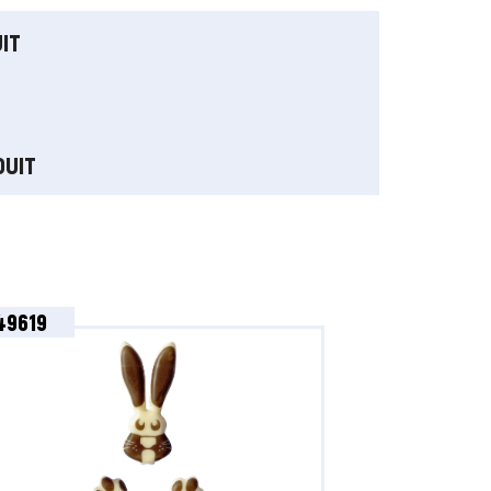
IT
DUIT
49619
49612