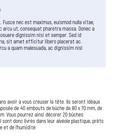
l
. Fusce nec est maximus, euismod nulla vitae,
ec arcu ut, consequat pharetra massa. Donec a
 posuere dignissim nisi et semper. Sed id
na, sit amet efficitur libero placerat ac.
arcu a quam malesuada, ac dignissim nisl
s avoir à vous creuser la tête. Ils seront idéaux
composée de 40 embouts de bûche de 80 x 70 mm, de
 mm. Vous pourrez ainsi décorer 20 bûches
ont donc livrés dans leur alvéole plastique, prêts
e et de l’humidité.