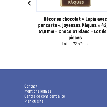
rrés Joyeuses
Décor en chocolat « Lapin avec
Chocolat Blanc
pancarte « Joyeuses Pâques » 42,
ièces
51,9 mm – Chocolat Blanc – Lot de
pièces
ces
Lot de 72 pièces
Contact
Mentions légales
Centre de confidentialité
Plan du site