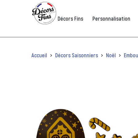
Panneau de gestion des cookies
Décors Fins
Personnalisation
Vous êtes ici :
Accueil
Décors Saisonniers
Noël
Embou