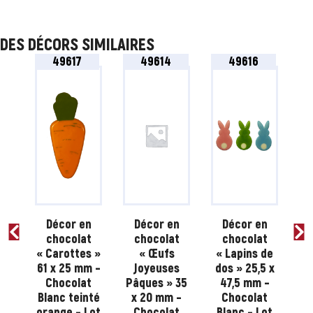
DES DÉCORS SIMILAIRES
49617
49614
49616
n
Décor en
Décor en
Décor en
t
chocolat
chocolat
chocolat
vec
« Carottes »
« Œufs
« Lapins de
« 
e
61 x 25 mm –
Joyeuses
dos » 25,5 x
49
es
Chocolat
Pâques » 35
47,5 mm –
4
»
Blanc teinté
x 20 mm –
Chocolat
,9
orange – Lot
Chocolat
Blanc – Lot