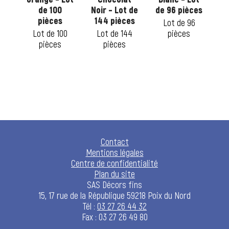
de 100
Noir – Lot de
de 96 pièces
B
t
pièces
144 pièces
Lot de 96
ot
Lot de 100
Lot de 144
pièces
ces
pièces
pièces
L
2
Contact
Mentions légales
Centre de confidentialité
Plan du site
SAS Décors fins
15, 17 rue de la République 59218 Poix du Nord
Tél :
03 27 26 44 32
Fax : 03 27 26 49 80