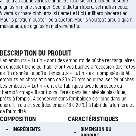
a ligula ac augue varius blandit et facilisis arcu. Donec posuere
dignissim nisi et semper. Sed id dictum libero, vel mollis neque.
Vivamus ornare nibh urna, sit amet efficitur libero placerat ac.
Mauris pretium auctor leo a auctor. Mauris volutpat arcu a quam
malesuada, ac dignissim nisl venenatis.
DESCRIPTION DU PRODUIT
Les embouts « Lutin » sont des embouts de bûche rectangulaires
en chocolat blanc qui habilleront vos bûches à l’occasion des fêtes
de fin d’année La boîte d’embouts « Lutin » est composée de 48
embouts en chocolat blanc de 80 x 70 mm pour réaliser 24 bûches.
Les embouts « Lutin » ont été fabriqués avec le procédé du
thermoformage, il sont donc livrés dans leur alvéole plastique,
prêts à l’emploi. A conserver dans l’emballage d’origine dans un
endroit frais et sec (idéalement 16 à 20°C) à l’abri de la lumière et
de l’humidité.
COMPOSITION
CARACTÉRISTIQUES
INGRÉDIENTS
DIMENSION DU
PRODUIT