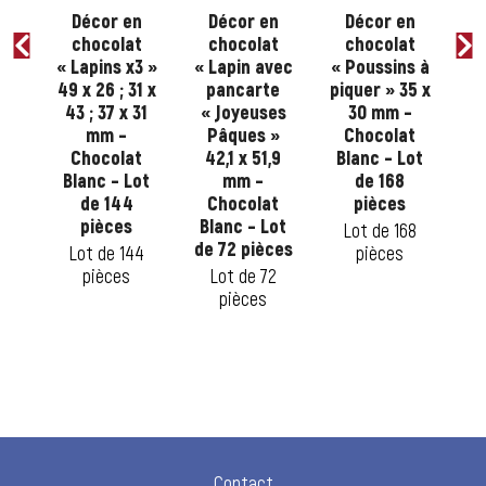
n
Décor en
Décor en
Décor en
t
chocolat
chocolat
chocolat
s
« Lapins x3 »
« Lapin avec
« Poussins à
« 
s
49 x 26 ; 31 x
pancarte
piquer » 35 x
3D
43 ; 37 x 31
« Joyeuses
30 mm –
1
mm –
Pâques »
Chocolat
1
40
Chocolat
42,1 x 51,9
Blanc – Lot
 –
Blanc – Lot
mm –
de 168
t
de 144
Chocolat
pièces
B
ot
pièces
Blanc – Lot
d
Lot de 168
de 72 pièces
Lot de 144
pièces
pièces
Lot de 72
5
pièces
Contact